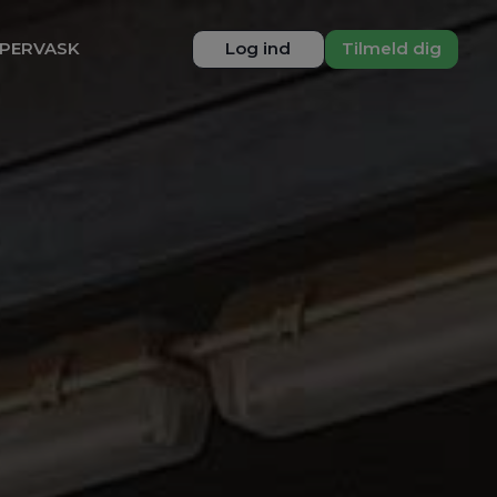
PERVASK
Log ind
Tilmeld dig