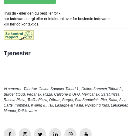
Hvis du - eller den du bestiller for -
har fødevareallergi eller er intolerant over for bestemte fødevarer
klik her og kontakt os.
Tjenester
Vi serverer:
Tilbehør
,
Online Sommer Tilbud 1
,
Online Sommer Tilbud 2
,
Burger tilbud
,
Vegansk
,
Pizza
,
Calzone & UFO
,
Mexicansk
,
Salat Pizza
,
Rucola Pizza
,
Trøffel Pizza
,
Dürum
,
Burger
,
Pita Sandwich
,
Pita
,
Salat
,
A ́La
Carte
,
Pommes, Kylling & Fisk
,
Lasagne & Pasta
,
Nykøbing Kids
,
Lækkerier
,
Menuer
,
Drikkevarer
,