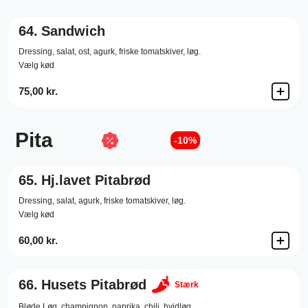
64.
Sandwich
Dressing,
salat,
ost,
agurk,
friske tomatskiver,
løg.
Vælg kød
75,00 kr.
Pita
-10%
65.
Hj.lavet Pitabrød
Dressing,
salat,
agurk,
friske tomatskiver,
løg.
Vælg kød
60,00 kr.
66.
Husets Pitabrød
Stærk
Bløde Løg,
champignon,
paprika,
chili,
hvidløg.