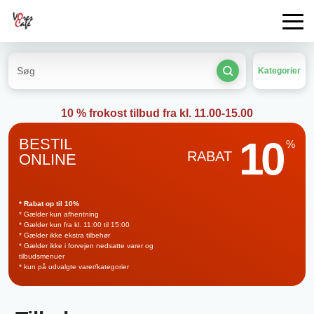
Kategorier
10 % frokost tilbud fra kl. 11.00-15.00
10
BESTIL
%
RABAT
ONLINE
* Rabat op til 10%
* Gælder kun afhentning
* Gælder kun fra kl. 11:00 til 15:00
* Gælder ikke ekstra tilbehør
* Gælder ikke i forvejen nedsatte varer og
tilbudsmenuer
* kun på udvalgte varer/kategorier